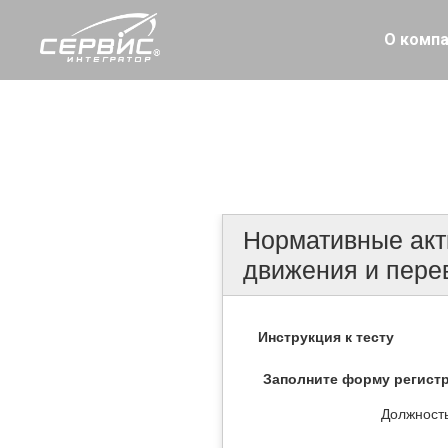
О комп
Э